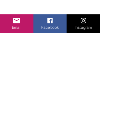
Processo Seletivo
191/05/2020
Email
Facebook
Instagram
Edital de abertura
Edital de deferimento e indeferimento e
convocação para entrega de
Memorial Circunstanciado
Edital de resultado do Memorial
Circunstanciado
Edital de encerramento
Processo Seletivo