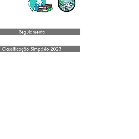
Regulamento
Classificação Simpósio 2023
Etec Gino Rezaghi
á, 175 - Colina Maria Luiza - Cajamar - SP
CEP: 07.787-530
Telefone: 11 4447-3326 / 4447-3600