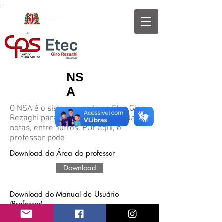
...
NS
A
O NSA é o sistema usado na Etec Gino
Rezaghi para controle de chamadas,
notas, entre outros. POr aqui, o
professor pode
Download da Área do professor
Download
Download do Manual de Usuário
(Professor)
Download